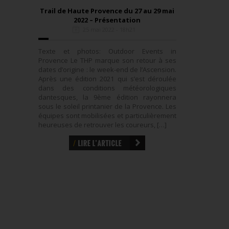
Trail de Haute Provence du 27 au 29 mai
2022 – Présentation
25 mai 2022 - 18h21
Texte et photos: Outdoor Events in
Provence Le THP marque son retour à ses
dates d’origine : le week-end de l’Ascension.
Après une édition 2021 qui s’est déroulée
dans des conditions météorologiques
dantesques, la 9ème édition rayonnera
sous le soleil printanier de la Provence. Les
équipes sont mobilisées et particulièrement
heureuses de retrouver les coureurs, […]