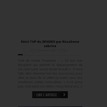
Récit THP du 30102021 par Riccobono
sabrina
1 novembre 2021 - 07h26
Trail de Haute Provence – « S’il est une
discipline qui permet le dépassement de
soi, c’est sans aucun doute le trail. » Il aura
fallu aller chercher loin les ressources pour
aller au bout de ce 28km ce matin sous des
conditions météo exécrables. « il ne pleut
pas, c’est dans vos têtes » nous lance un […]