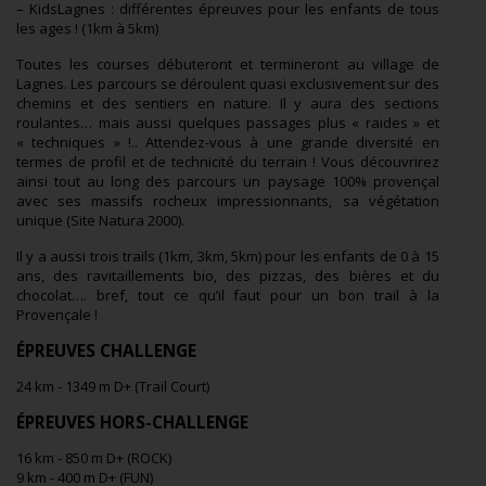
– KidsLagnes : différentes épreuves pour les enfants de tous
les ages ! (1km à 5km)
Toutes les courses débuteront et termineront au village de
Lagnes. Les parcours se déroulent quasi exclusivement sur des
chemins et des sentiers en nature. Il y aura des sections
roulantes… mais aussi quelques passages plus « raides » et
« techniques » !.. Attendez-vous à une grande diversité en
termes de profil et de technicité du terrain ! Vous découvrirez
ainsi tout au long des parcours un paysage 100% provençal
avec ses massifs rocheux impressionnants, sa végétation
unique (Site Natura 2000).
Il y a aussi trois trails (1km, 3km, 5km) pour les enfants de 0 à 15
ans, des ravitaillements bio, des pizzas, des bières et du
chocolat…. bref, tout ce qu’il faut pour un bon trail à la
Provençale !
ÉPREUVES CHALLENGE
24 km - 1349 m D+ (Trail Court)
ÉPREUVES HORS-CHALLENGE
16 km - 850 m D+ (ROCK)
9 km - 400 m D+ (FUN)