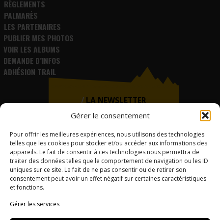
RÈGLEMENTS
PALMARÈS
LES PARTENAIRES
PUBLIER MES PHOTOS
VOIR LES ALBUMS
DEMANDE D’INFOS
ADHÉSION TRAIL
LA NEWSLETTER
Gérer le consentement
Si vous souhaitez recevoir
régulièrement la Newsletter du
Challenge, inscrivez-vous !
Pour offrir les meilleures expériences, nous utilisons des technologies
telles que les cookies pour stocker et/ou accéder aux informations des
appareils. Le fait de consentir à ces technologies nous permettra de
traiter des données telles que le comportement de navigation ou les ID
uniques sur ce site. Le fait de ne pas consentir ou de retirer son
consentement peut avoir un effet négatif sur certaines caractéristiques
et fonctions.
Gérer les services